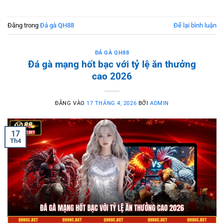
Đăng trong
Đá gà QH88
Để lại bình luận
ĐÁ GÀ QH88
Đá gà mạng hốt bạc với tỷ lệ ăn thưởng
cao 2026
ĐĂNG VÀO
17 THÁNG 4, 2026
BỞI
ADMIN
17
Th4