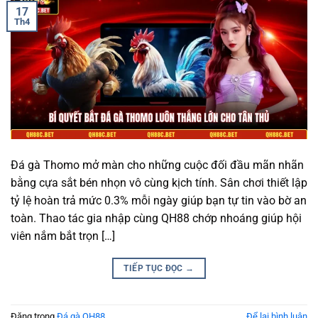
17
Th4
Đá gà Thomo mở màn cho những cuộc đối đầu mãn nhãn
bằng cựa sắt bén nhọn vô cùng kịch tính. Sân chơi thiết lập
tỷ lệ hoàn trả mức 0.3% mỗi ngày giúp bạn tự tin vào bờ an
toàn. Thao tác gia nhập cùng QH88 chớp nhoáng giúp hội
viên nắm bắt trọn […]
TIẾP TỤC ĐỌC
→
Đăng trong
Đá gà QH88
Để lại bình luận