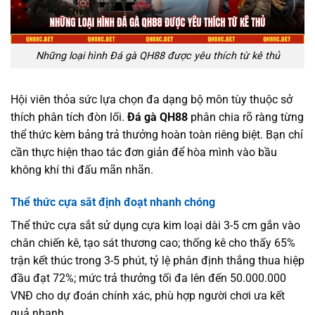
Những loại hình Đá gà QH88 được yêu thích từ kê thủ
Hội viên thỏa sức lựa chọn đa dạng bộ môn tùy thuộc sở
thích phân tích đòn lối.
Đá gà QH88
phân chia rõ ràng từng
thể thức kèm bảng trả thưởng hoàn toàn riêng biệt. Bạn chỉ
cần thực hiện thao tác đơn giản để hòa mình vào bầu
không khí thi đấu mãn nhãn.
Thể thức cựa sắt định đoạt nhanh chóng
Thể thức cựa sắt sử dụng cựa kim loại dài 3-5 cm gắn vào
chân chiến kê, tạo sát thương cao; thống kê cho thấy 65%
trận kết thúc trong 3-5 phút, tỷ lệ phân định thắng thua hiệp
đầu đạt 72%; mức trả thưởng tối đa lên đến 50.000.000
VNĐ cho dự đoán chính xác, phù hợp người chơi ưa kết
quả nhanh.