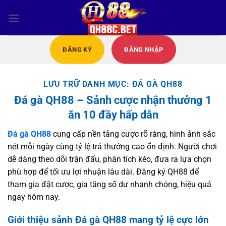
Bỏ
qua
nội
dung
ĐĂNG KÝ
ĐĂNG NHẬP
LƯU TRỮ DANH MỤC:
ĐÁ GÀ QH88
Đá gà QH88 – Sảnh cược nhận thưởng 1
ăn 10 đầy hấp dẫn
Đá gà QH88
cung cấp nền tảng cược rõ ràng, hình ảnh sắc
nét mỗi ngày cùng tỷ lệ trả thưởng cao ổn định. Người chơi
dễ dàng theo dõi trận đấu, phân tích kèo, đưa ra lựa chọn
phù hợp để tối ưu lợi nhuận lâu dài. Đăng ký QH88 để
tham gia đặt cược, gia tăng số dư nhanh chóng, hiệu quả
ngay hôm nay.
Giới thiệu sảnh Đá gà QH88 mang tỷ lệ cực lớn