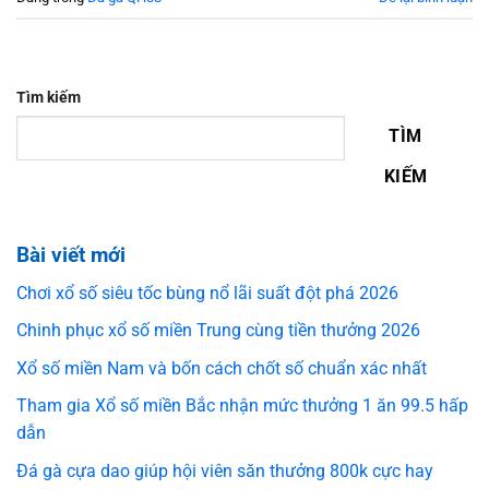
Tìm kiếm
TÌM
KIẾM
Bài viết mới
Chơi xổ số siêu tốc bùng nổ lãi suất đột phá 2026
Chinh phục xổ số miền Trung cùng tiền thưởng 2026
Xổ số miền Nam và bốn cách chốt số chuẩn xác nhất
Tham gia Xổ số miền Bắc nhận mức thưởng 1 ăn 99.5 hấp
dẫn
Đá gà cựa dao giúp hội viên săn thưởng 800k cực hay